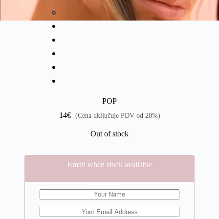
POP
14
€
(Cena uključuje PDV od 20%)
Out of stock
Email when stock available