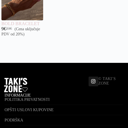
BOLD BRACELET
9
€
(Cena uključuje
23
€
PDV od 20%)
© TAKI’S
ZONE
INFORMACIJE
POLITIKA PRIVATNOSTI
OPŠTI USLOVI KUPOVINE
PODRŠKA