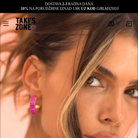
DOSTAVA
2-3
RADNA DANA
-10%
NA PORUDŽBINE IZNAD 130€
UZ KOD
GIRLMATH10