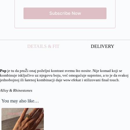
DETAILS & FIT
DELIVERY
Pop
je tu da pruŽi onaj poželjni kontrast svemu što nosite. Nije komad koji se
kombinuje isključivo uz njegovu boju, već omogućuje suprotno, a to je da svakoj
jednobojnoj ili šarenoj kombinacji daje wow efekat i stilizovani final touch.
Alloy & Rhinestones
You may also like…
SOLD OUT