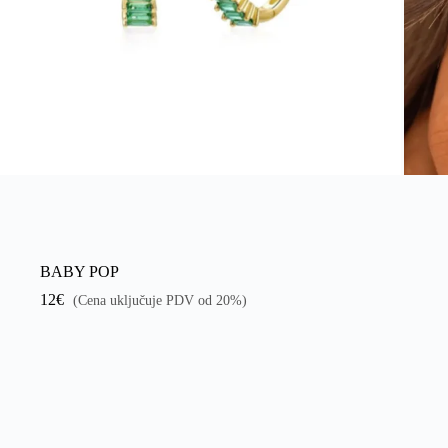
BABY POP
12
€
(Cena uključuje PDV od 20%)