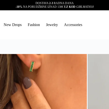
DOSTAVA
2-3
RADNA DANA
-10%
NA PORUDŽBINE IZNAD 130€
UZ KOD
GIRLMATH10
New Drops
Fashion
Jewelry
Accessories