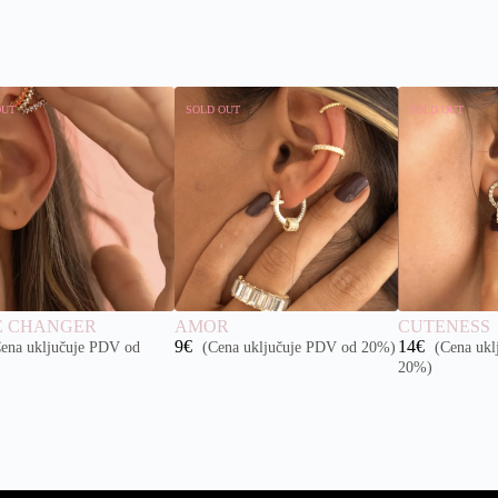
OUT
SOLD OUT
SOLD OUT
 CHANGER
AMOR
CUTENESS
9
€
14
€
ena uključuje PDV od
(Cena uključuje PDV od 20%)
(Cena ukl
20%)