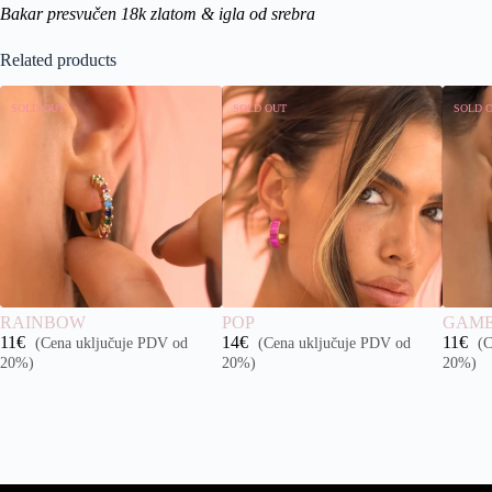
Bakar presvučen 18k zlatom & igla od srebra
Related products
SOLD OUT
SOLD OUT
SOLD 
RAINBOW
POP
GAME
11
€
14
€
11
€
(Cena uključuje PDV od
(Cena uključuje PDV od
(C
20%)
20%)
20%)