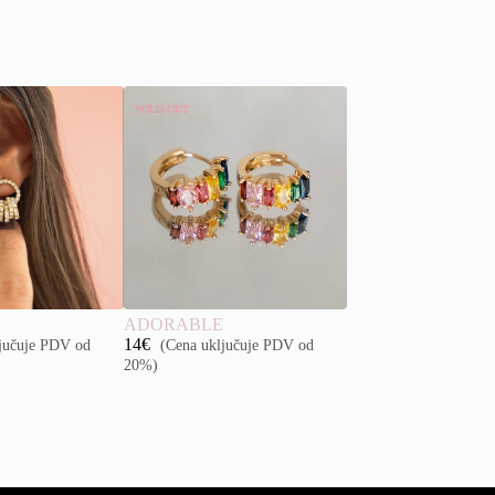
SOLD OUT
ADORABLE
14
€
jučuje PDV od
(Cena uključuje PDV od
20%)