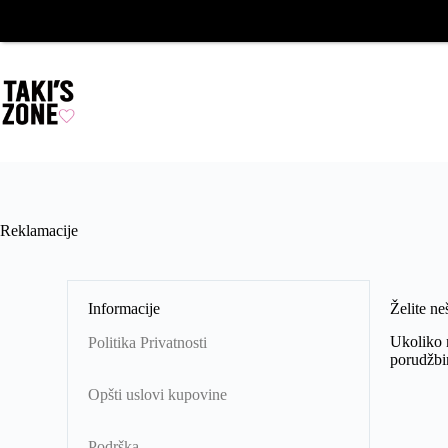
Reklamacije
Informacije
Želite ne
Ukoliko n
Politika Privatnosti
porudžbin
Opšti uslovi kupovine
Podrška