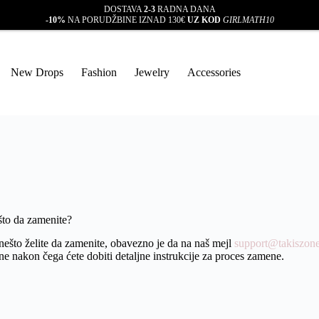
DOSTAVA
2-3
RADNA DANA
-10%
NA PORUDŽBINE IZNAD 130€
UZ KOD
GIRLMATH10
New Drops
Fashion
Jewelry
Accessories
što da zamenite?
ešto želite da zamenite, obavezno je da na naš mejl
support@takiszon
e nakon čega ćete dobiti detaljne instrukcije za proces zamene.