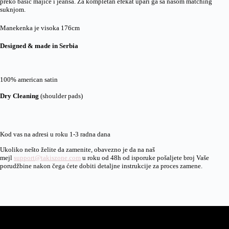
preko basic majice i jeansa. Za kompletan efekat upari ga sa našom matching
suknjom.
Manekenka je visoka 176cm
Designed & made in Serbia
100% american satin
Dry Cleaning
(shoulder pads)
Kod vas na adresi u roku 1-3 radna dana
Ukoliko nešto želite da zamenite, obavezno je da na naš
mejl
support@takiszone.com
u roku od 48h od isporuke pošaljete broj Vaše
porudžbine nakon čega ćete dobiti detaljne instrukcije za proces zamene.