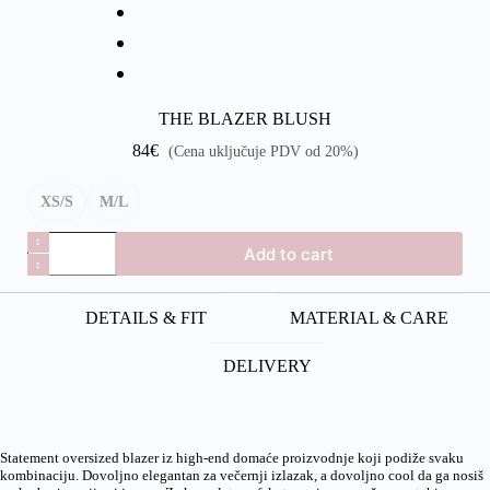
THE BLAZER BLUSH
84
€
(Cena uključuje PDV od 20%)
XS/S
M/L
Add to cart
DETAILS & FIT
MATERIAL & CARE
DELIVERY
Statement oversized blazer iz high-end domaće proizvodnje koji podiže svaku
kombinaciju. Dovoljno elegantan za večernji izlazak, a dovoljno cool da ga nosiš