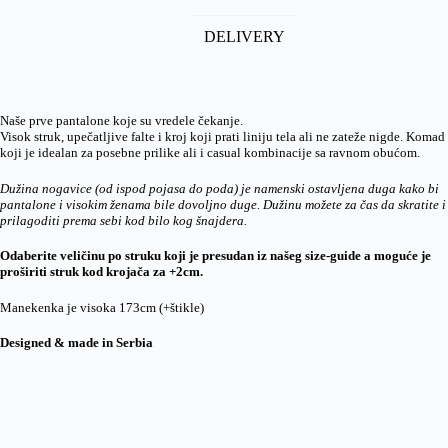
DELIVERY
Naše prve pantalone koje su vredele čekanje.
Visok struk, upečatljive falte i kroj koji prati liniju tela ali ne zateže nigde. Komad
koji je idealan za posebne prilike ali i casual kombinacije sa ravnom obućom.
Dužina nogavice (od ispod pojasa do poda) je namenski ostavljena duga kako bi
pantalone i visokim ženama bile dovoljno duge. Dužinu možete za čas da skratite i
prilagoditi prema sebi kod bilo kog šnajdera.
Odaberite veličinu po struku koji je presudan iz našeg size-guide a moguće je
proširiti struk kod krojača za +2cm.
Manekenka je visoka 173cm (+štikle)
Designed & made in Serbia