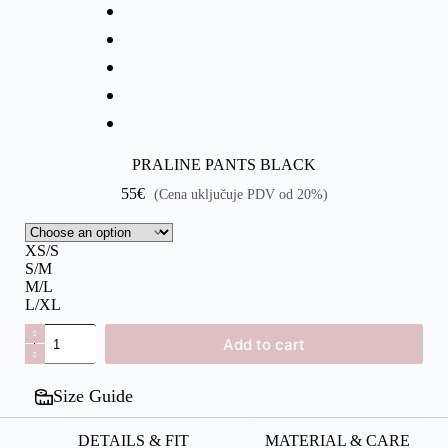
PRALINE PANTS BLACK
55
€
(Cena uključuje PDV od 20%)
XS/S
S/M
M/L
L/XL
Add to cart
Size Guide
DETAILS & FIT
MATERIAL & CARE