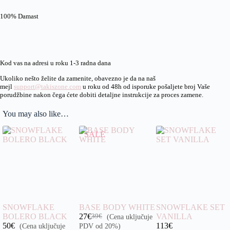
100% Damast
Kod vas na adresi u roku 1-3 radna dana
Ukoliko nešto želite da zamenite, obavezno je da na naš
mejl
support@takiszone.com
u roku od 48h od isporuke pošaljete broj Vaše
porudžbine nakon čega ćete dobiti detaljne instrukcije za proces zamene.
You may also like…
SALE
SNOWFLAKE
BASE BODY WHITE
SNOWFLAKE SET
BOLERO BLACK
27
€
VANILLA
(Cena uključuje
39
€
50
€
113€
(Cena uključuje
PDV od 20%)