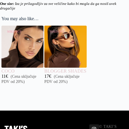
One size:
Iza je prilagodljiv za sve veličine kako bi mogla da ga nosiš uvek
drugačije
You may also like…
SOLD OUT
SOLD OUT
COCO
BLOGGER SHADES
11
€
17
€
(Cena uključuje
(Cena uključuje
PDV od 20%)
PDV od 20%)
© TAKI’S