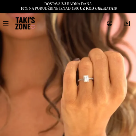
DOSTAVA
2-3
RADNA DANA
-10%
NA PORUDŽBINE IZNAD 130€
UZ KOD
GIRLMATH10