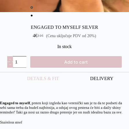
ENGAGED TO MYSELF SILVER
4
€
(Cena uključuje PDV od 20%)
11
€
In stock
Add to cart
DETAILS & FIT
DELIVERY
Engaged to myself
, prsten koji izgleda kao verenički san je tu da te podseti da
sebi sama treba da budeš najbitnija, a odsjaj ovog prstena će biti a daily shiny
reminder! Taki ga nosi uz razno drugo prstenje jer on nudi idealnu bazu za sve.
Stainless steel