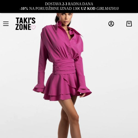
DOSTAVA
2-3
RADNA DANA
-10%
NA PORUDŽBINE IZNAD 130€
UZ KOD
GIRLMATH10