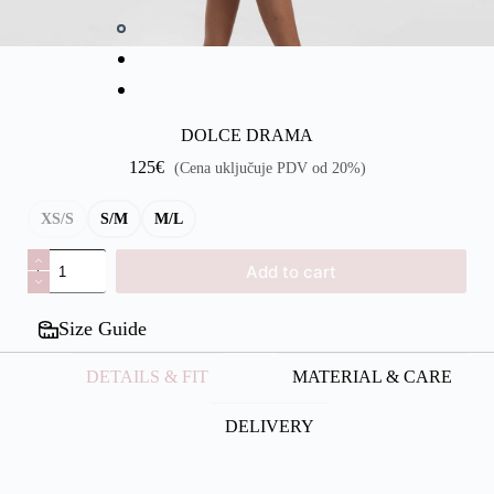
DOLCE DRAMA
125
€
(Cena uključuje PDV od 20%)
XS/S
S/M
M/L
Add to cart
Size Guide
DETAILS & FIT
MATERIAL & CARE
DELIVERY