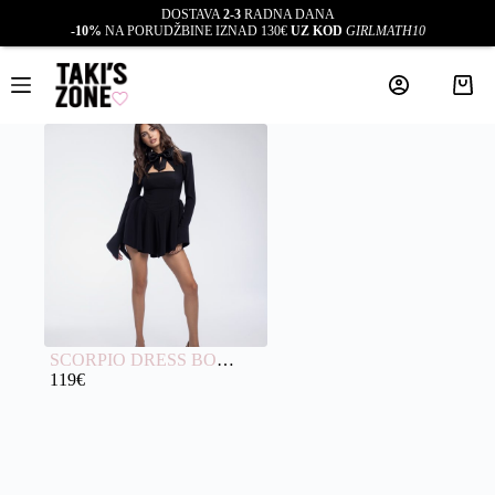
DOSTAVA
2-3
RADNA DANA
-10%
NA PORUDŽBINE IZNAD 130€
UZ KOD
GIRLMATH10
SCORPIO DRESS BOW BLACK
119
€